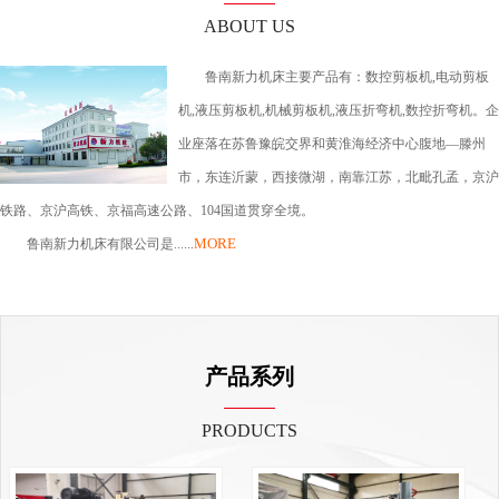
ABOUT US
鲁南新力机床主要产品有：数控剪板机,电动剪板
机,液压剪板机,机械剪板机,液压折弯机,数控折弯机。企
业座落在苏鲁豫皖交界和黄淮海经济中心腹地—滕州
市，东连沂蒙，西接微湖，南靠江苏，北毗孔孟，京沪
铁路、京沪高铁、京福高速公路、104国道贯穿全境。
MORE
鲁南新力机床有限公司是......
产品系列
PRODUCTS