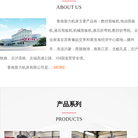
ABOUT US
鲁南新力机床主要产品有：数控剪板机,电动剪板
机,液压剪板机,机械剪板机,液压折弯机,数控折弯机。企
业座落在苏鲁豫皖交界和黄淮海经济中心腹地—滕州
市，东连沂蒙，西接微湖，南靠江苏，北毗孔孟，京沪
铁路、京沪高铁、京福高速公路、104国道贯穿全境。
MORE
鲁南新力机床有限公司是......
产品系列
PRODUCTS