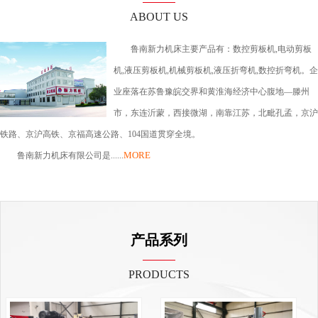
ABOUT US
鲁南新力机床主要产品有：数控剪板机,电动剪板
机,液压剪板机,机械剪板机,液压折弯机,数控折弯机。企
业座落在苏鲁豫皖交界和黄淮海经济中心腹地—滕州
市，东连沂蒙，西接微湖，南靠江苏，北毗孔孟，京沪
铁路、京沪高铁、京福高速公路、104国道贯穿全境。
MORE
鲁南新力机床有限公司是......
产品系列
PRODUCTS