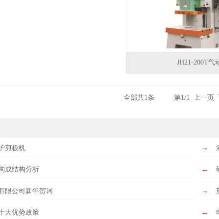
JH21-200T
全部共1条 第1/1 上一页 
护剪板机
→
构成结构分析
→
有限公司新年贺词
→
十大优势政策
→