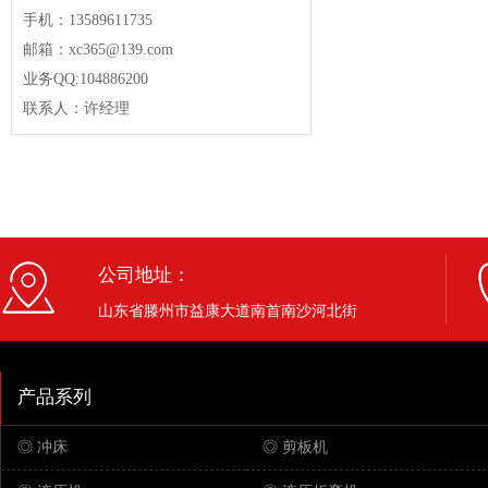
手机：13589611735
邮箱：xc365@139.com
业务QQ:104886200
联系人：许经理
公司地址：
山东省滕州市益康大道南首南沙河北街
产品系列
◎ 冲床
◎ 剪板机