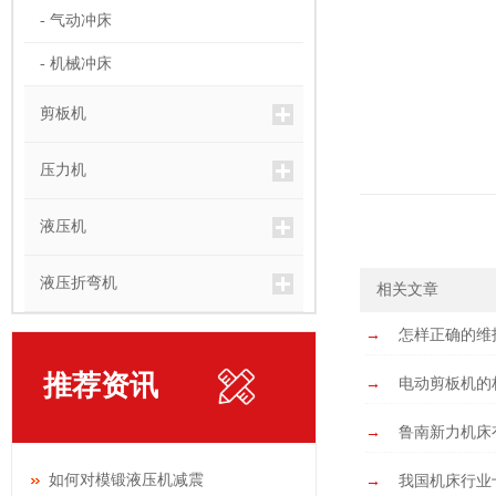
- 气动冲床
- 机械冲床
剪板机
压力机
液压机
液压折弯机
相关文章
→
怎样正确的维
推荐资讯
→
电动剪板机的
→
鲁南新力机床
如何对模锻液压机减震
→
我国机床行业